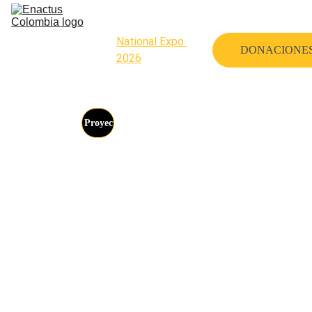
Home
Nosotros
National Expo 
DONACIONE
2026
Eventos
GEN:RE Labs
🚀 Proyectos
22, 23 Y 
24 DE 
JULIO